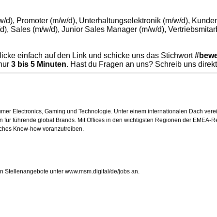
w/d), Promoter (m/w/d), Unterhaltungselektronik (m/w/d), Kunde
d), Sales (m/w/d), Junior Sales Manager (m/w/d), Vertriebsmitar
cke einfach auf den Link und schicke uns das Stichwort
#bew
 nur
3 bis 5 Minuten
. Hast du Fragen an uns?
Schreib uns direk
nsumer Electronics, Gaming und Technologie. Unter einem internationalen Dach ver
 für führende global Brands. Mit Offices in den wichtigsten Regionen der EMEA-R
nisches Know-how voranzutreiben.
en Stellenangebote unter
www.msm.digital/de/jobs
an.