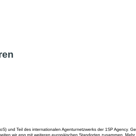
ren
 (PoS) und Teil des internationalen Agenturnetzwerks der 1SP Agency. G
arbeiten wir eng mit weiteren europäischen Standorten zusammen. Mehr 