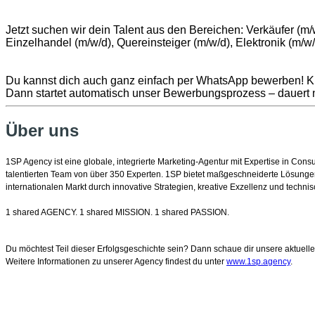
Jetzt suchen wir dein Talent aus den Bereichen: Verkäufer (m/
Einzelhandel (m/w/d), Quereinsteiger (m/w/d), Elektronik (m/w/
Du kannst dich auch ganz einfach per WhatsApp bewerben! Kli
Dann startet automatisch unser Bewerbungsprozess – dauert
Über uns
1SP Agency ist eine globale, integrierte Marketing-Agentur mit Expertise in Co
talentierten Team von über 350 Experten. 1SP bietet maßgeschneiderte Lösungen
internationalen Markt durch innovative Strategien, kreative Exzellenz und tech
1 shared AGENCY. 1 shared MISSION. 1 shared PASSION.
Du möchtest Teil dieser Erfolgsgeschichte sein? Dann schaue dir unsere aktuell
Weitere Informationen zu unserer Agency findest du unter
www.1sp.agency
.