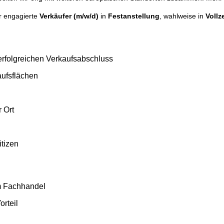
r engagierte
Verkäufer (m/w/d)
in
Festanstellung
, wahlweise in
Vollze
rfolgreichen Verkaufsabschluss
aufsflächen
 Ort
itizen
im Fachhandel
rteil