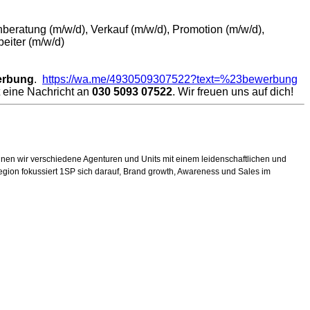
nberatung (m/w/d), Verkauf (m/w/d), Promotion (m/w/d),
beiter (m/w/d)
erbung
.
https://wa.me/4930509307522?text=%23bewerbung
t eine Nachricht an
030 5093 07522
. Wir freuen uns auf dich!
einen wir verschiedene Agenturen und Units mit einem leidenschaftlichen und
egion fokussiert 1SP sich darauf, Brand growth, Awareness und Sales im