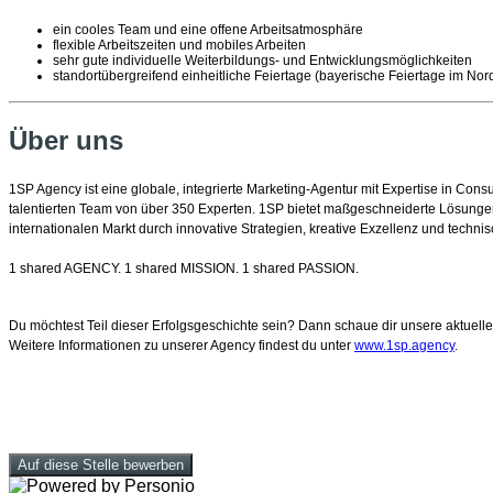
ein cooles Team und eine offene Arbeitsatmosphäre
flexible Arbeitszeiten und mobiles Arbeiten
sehr gute individuelle Weiterbildungs- und Entwicklungsmöglichkeiten
standortübergreifend einheitliche Feiertage (bayerische Feiertage im Nor
Über uns
1SP Agency ist eine globale, integrierte Marketing-Agentur mit Expertise in Co
talentierten Team von über 350 Experten. 1SP bietet maßgeschneiderte Lösungen
internationalen Markt durch innovative Strategien, kreative Exzellenz und tech
1 shared AGENCY. 1 shared MISSION. 1 shared PASSION.
Du möchtest Teil dieser Erfolgsgeschichte sein? Dann schaue dir unsere aktuell
Weitere Informationen zu unserer Agency findest du unter
www.1sp.agency
.
Auf diese Stelle bewerben