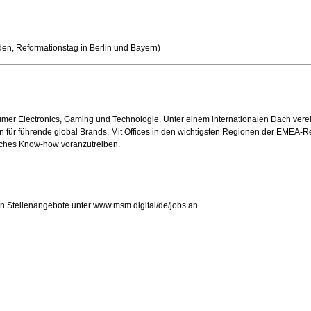
den, Reformationstag in Berlin und Bayern)
nsumer Electronics, Gaming und Technologie. Unter einem internationalen Dach ver
 für führende global Brands. Mit Offices in den wichtigsten Regionen der EMEA-R
nisches Know-how voranzutreiben.
en Stellenangebote unter
www.msm.digital/de/jobs
an.